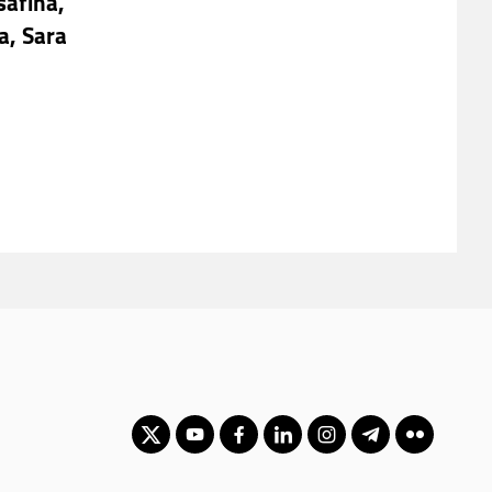
safina,
a, Sara