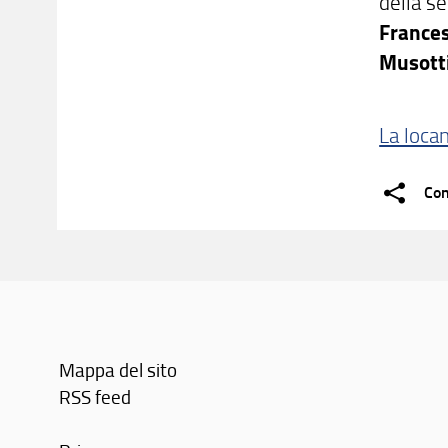
della s
Frances
Musotti
La loca
Con
Mappa del sito
RSS feed