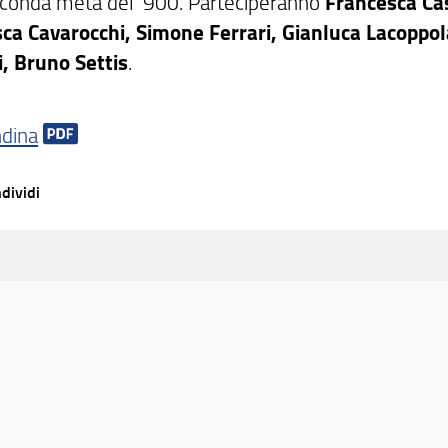
econda metà del '900. Parteciperanno
Francesca Ca
ca Cavarocchi, Simone Ferrari, Gianluca Lacoppol
, Bruno Settis
.
ndina
dividi