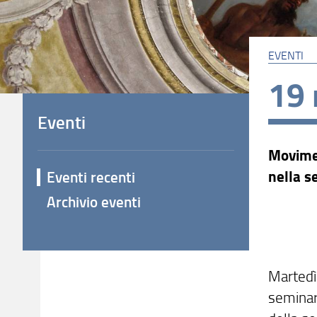
EVENTI
19
Eventi
Movimen
nella s
Eventi recenti
Archivio eventi
Martedì
seminari