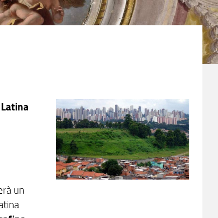
 Latina
erà un
atina