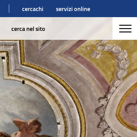
cercachi
servizi online
cerca nel sito