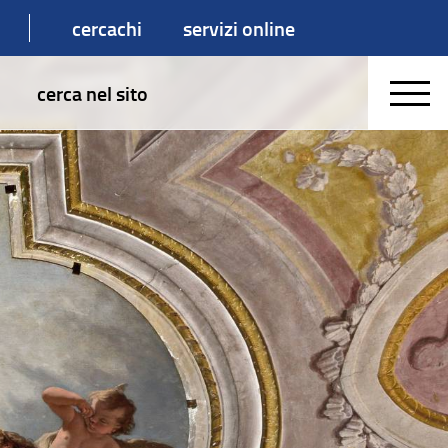
cercachi
servizi online
cerca nel sito