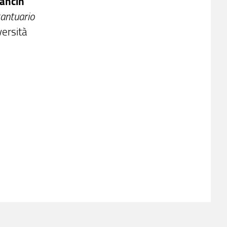
Pancin
santuario
versità