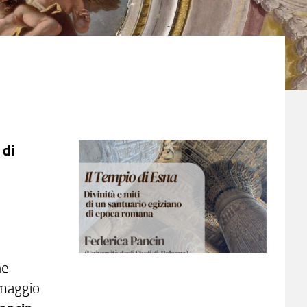
 di
ne
0 maggio