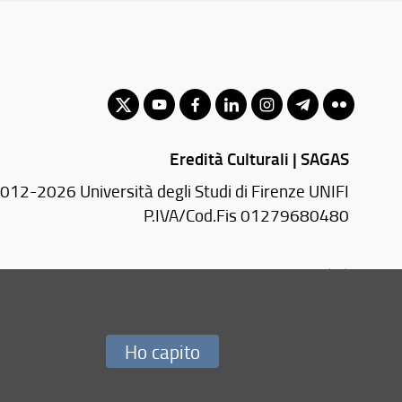
Eredità Culturali | SAGAS
012-2026 Università degli Studi di Firenze UNIFI
P.IVA/Cod.Fis 01279680480
Via S. Gallo, 10 - 50129 Firenze (FI)
Tel.
+39 055 2757972
Email:
redazione(AT)sagas.unifi.it
Ho capito
Redazione Web
i