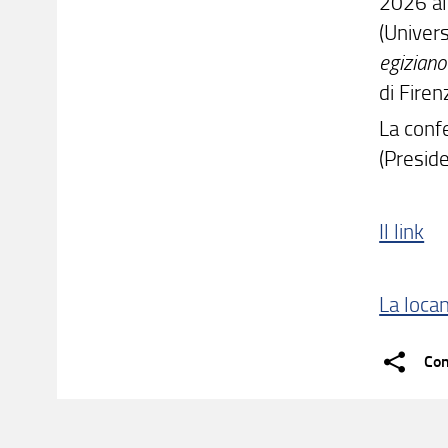
2026 all
(Univers
egizian
di Firen
La conf
(Presid
Il link
La loca
Con