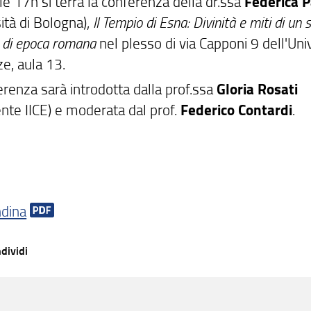
e 17h si terrà la conferenza della dr.ssa
Federica 
ità di Bologna),
ll Tempio di Esna: Divinità e miti di un 
o di epoca romana
nel plesso di via Capponi 9 dell'Uni
ze, aula 13.
erenza sarà introdotta dalla prof.ssa
Gloria Rosati
ente IICE) e moderata dal prof.
Federico Contardi
.
ndina
dividi