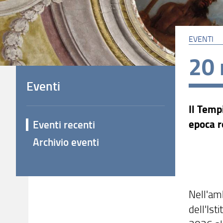
EVENTI
20
Eventi
Il Temp
epoca 
Eventi recenti
Archivio eventi
Nell'am
dell'Ist