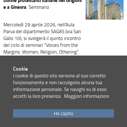
Donne protestanti italiane nei Grigioni
e a Ginevra
. Seminario
Mercoledì 29 aprile 2026, nell'Aula
Parva del dipartimento SAGAS (via San
Gallo 10), si svolgerà il quinto incontro
del ciclo di seminari “Voices from the
Margins: Women, Religion, Othering”.
Federico Zuliani
Interverrà il dr.
(Deutsches Historisches Institut in
Cookie
Roma) con una lezione dal titolo
I cookie di questo sito servono al suo corretto
“Donne protestanti italiane nei Grigioni
funzionamento e non raccolgono alcuna tua
e a Ginevra (1540- 1620): fonti,
informazione personale. Se navighi su di esso
comparazioni e problemi”.
accetti la loro presenza.
Maggiori informazioni
La locandina
Ho capito
Condividi