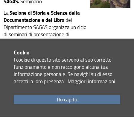
SAGAS.
Seminario
Sezione di Storia e Scienze della
La
Documentazione e del Libro
del
Dipartimento SAGAS organizza un ciclo
di seminari di presentazione di
ricerche e progetti dei suoi membri.
Il primo incontro si terrà martedì 14
Cookie
aprile 2026, alle ore 14:00, in aula
I cookie di questo sito servono al suo corretto
107 di via San Gallo 10 (primo piano).
funzionamento e non raccolgono alcuna tua
informazione personale. Se navighi su di esso
accetti la loro presenza.
Maggiori informazioni
La locandina
Condividi
Ho capito
Mappa del sito
RSS feed