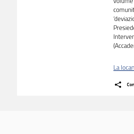
volume
comunit
‘deviazi
Presied
Interven
(Accade
La loca
Con