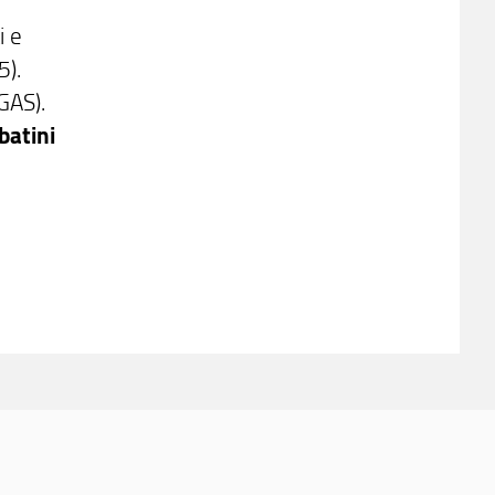
i e
5).
GAS).
batini