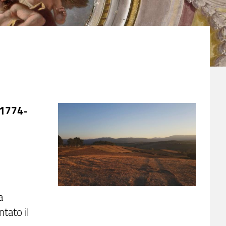
(1774-
a
tato il