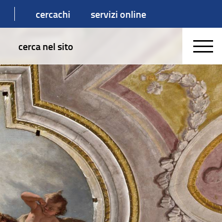
cercachi
servizi online
cerca nel sito