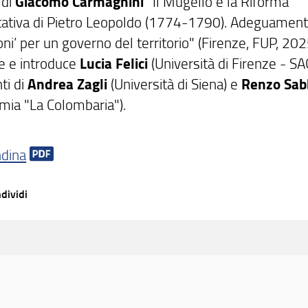
 di
Giacomo Carmagnini
"Il Mugello e la Riforma
ativa di Pietro Leopoldo (1774-1790). Adeguament
oni’ per un governo del territorio" (Firenze, FUP, 202
e e introduce
Lucia Felici
(Università di Firenze - SA
ti di
Andrea Zagli
(Università di Siena) e
Renzo Sab
mia "La Colombaria").
ndina
dividi