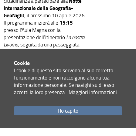
Notte
cittadinanza a partecipare alla
Internazionale della Geografia-
GeoNight
, il prossimo 10 aprile 2026.
15:15
Il programma inizierà alle
presso l'Aula Magna con la
presentazione dell’itinerario
La nostra
Livorno
, seguita da una passeggiata
geografica guidata dagli studenti
dell’Istituto attraverso i luoghi iconici
Cookie
della città, come il quartiere Venezia,
I cookie di questo sito servono al suo corretto
viale Italia e terrazza Mascagni.
funzionamento e non raccolgono alcuna tua
L’iniziativa mira a promuovere la
informazione personale. Se navighi su di esso
cultura e l’educazione geografica,
accetti la loro presenza.
Maggiori informazioni
evidenziando il valore strategico della
disciplina per la formazione di cittadini
Ho capito
consapevoli e per la riscoperta del
territorio. Unendo scuola e pubblico in
un evento globale, la GeoNight intende
rendere il sapere geografico