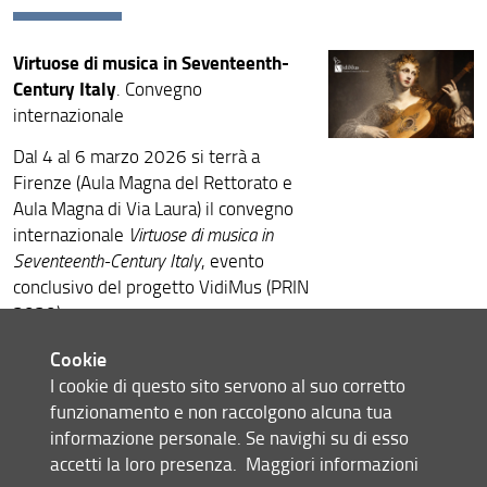
Archivio eventi
Virtuose di musica in Seventeenth-
Century Italy
. Convegno
internazionale
Dal 4 al 6 marzo 2026 si terrà a
Firenze (Aula Magna del Rettorato e
Aula Magna di Via Laura) il convegno
internazionale
Virtuose di musica in
Seventeenth-Century Italy
, evento
conclusivo del progetto VidiMus (PRIN
2020).
Nicola Badolato
Comitato scientifico:
Cookie
Antonella D'Ovidio
(UniBo),
(UniFI),
I cookie di questo sito servono al suo corretto
Teresa M. Gialdroni
(Università Roma
funzionamento e non raccolgono alcuna tua
Arnaldo Morelli
Tor Vergata),
informazione personale. Se navighi su di esso
(Università dell'Aquila)
accetti la loro presenza.
Maggiori informazioni