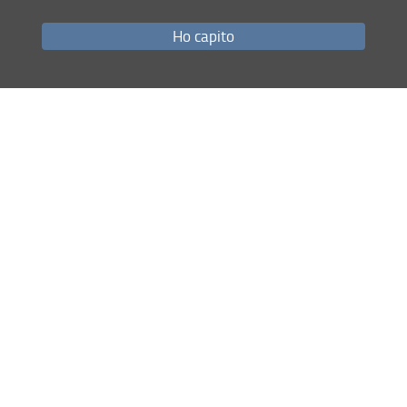
La locandina
Ho capito
Il programma
Condividi
Mappa del sito
RSS feed
Privacy
Note Legali
Accessibilità e usabilità
Monitoraggio
Area personale
Richieste di pubblicazione