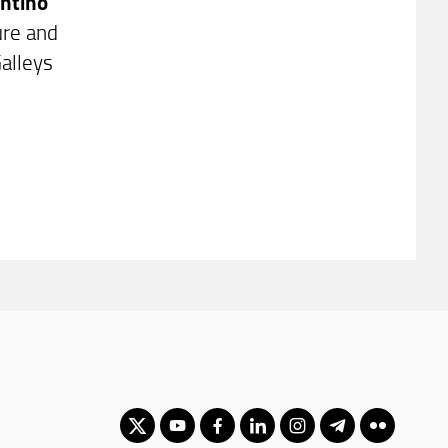
antino
re and
Galleys