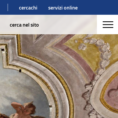
cercachi
servizi online
cerca nel sito