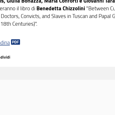
is, Giulia Bonazza, Maria Conforti e Giovanni Tar
ranno il libro di
Benedetta Chizzolini
"Between Cu
. Doctors, Convicts, and Slaves in Tuscan and Papal 
18th Centuries)".
ndina
dividi