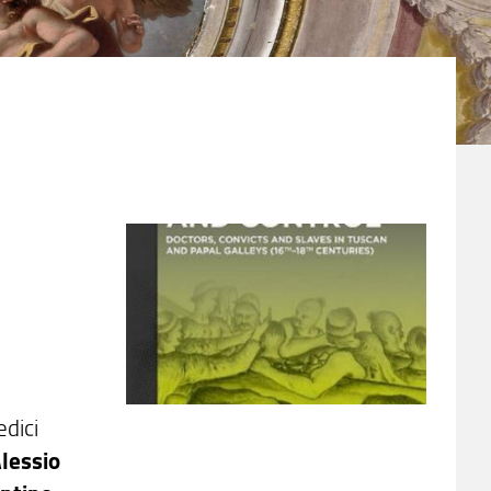
dici
lessio