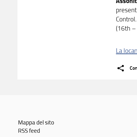
Assonit
presente
Control
(16th – 
La loca
Con
Mappa del sito
RSS feed