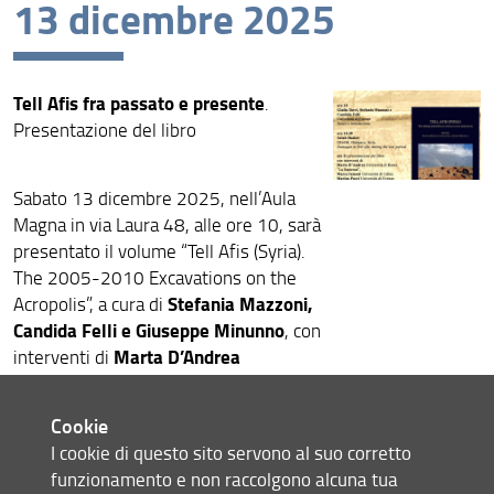
13 dicembre 2025
Eventi recenti
Archivio eventi
Tell Afis fra passato e presente
.
Presentazione del libro
Sabato 13 dicembre 2025, nell’Aula
Magna in via Laura 48, alle ore 10, sarà
presentato il volume “Tell Afis (Syria).
The 2005-2010 Excavations on the
Stefania Mazzoni,
Acropolis”, a cura di
Candida Felli e Giuseppe Minunno
, con
Marta D’Andrea
interventi di
(Università di Roma “La Sapienza”),
Marco Iamoni
(Università di Udine) e
Cookie
Marina Pucci
(Università di Firenze).
I cookie di questo sito servono al suo corretto
All’evento prenderanno parte
funzionamento e non raccolgono alcuna tua
Masaoud Badawi e Salah Shaker
,