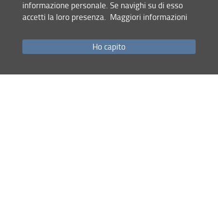
informazione personale. Se navighi su di esso
direttore e vice-direttore degli scavi e
accetti la loro presenza.
Maggiori informazioni
degli studi archeologici della Direzione
Generale delle Antichità e dei Musei
siriani con comunicazioni su Tell Afis e
Ho capito
la valle dell’Oronte.
La locandina
Condividi
Mappa del sito
RSS feed
Privacy
Note Legali
Accessibilità e usabilità
Monitoraggio