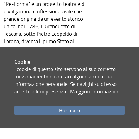
"Re-Forma" è un progetto teatrale di
divulgazione e riflessione civile che
prende origine da un evento storico
unico: nel 1786, il Granducato di
Toscana, sotto Pietro Leopoldo di
Lorena, diventa il primo Stato al
mondo ad abolire la pena di morte e la
tortura. Lo spettacolo interroga il
Cookie
presente e le sue contraddizioni,
I cookie di questo sito servono al suo corretto
mettendo in dialogo la memoria
funzionamento e non raccolgono alcuna tua
storica con la coscienza
informazione personale. Se navighi su di esso
contemporanea.
accetti la loro presenza.
Maggiori informazioni
Diritti e
L'evento fa parte del progetto
Umanità - celebrazioni per i 260 anni
dall'insediamento del Granduca Pietro
Ho capito
Leopoldo
.
A seguire tavola rotonda sul tema,
intervengono: Federica Petti,