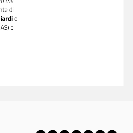
om the
nte di
iardi
e
AS) e