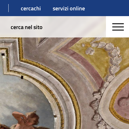
cercachi
servizi online
cerca nel sito