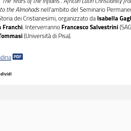
"The Years of the Infidels". African Latin Christianity fr
 to the Almohads
nell'ambito del Seminario Permane
Storia dei Cristianesimi, organizzato da
Isabella Gagl
 Franchi
. Interverranno
Francesco Salvestrini
(SAG
 Tommasi
(Università di Pisa).
ndina
dividi