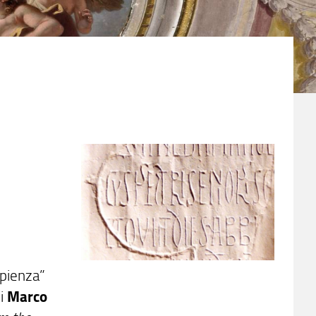
apienza”
di
Marco