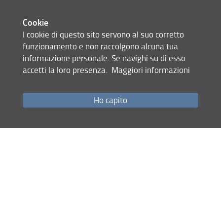
Foscari Venezia – EUI) terrà un
intervento a tema: "Nascita e
Cookie
consolidamento della destra radicale in
I cookie di questo sito servono al suo corretto
Israele, 1973-2023", mentre il
funzionamento e non raccolgono alcuna tua
Arturo Marzano
professor
(Roma Tre)
informazione personale. Se navighi su di esso
si concentrerà su "La parabola di
accetti la loro presenza.
Maggiori informazioni
Hamas tra pragmatismo e
radicalizzazione, 1987-2023". Il
Ho capito
seminario è aperto a tutti gli
interessati.
Il link
La locandina
Condividi