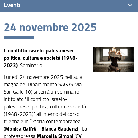
Eventi
24 novembre 2025
Eventi recenti
Archivio eventi
ll conflitto israelo-palestinese:
politica, cultura e società (1948-
2023)
. Seminario
Lunedì 24 novembre 2025 nell'aula
magna del Dipartimento SAGAS (via
San Gallo 10) si terrà un seminario
intitolato "Il conflitto israelo-
palestinese: politica, cultura e società
(1948-2023)" all'interno del corso
triennale in “Storia contemporanea”
Monica Galfré - Bianca Gaudenzi
(
). La
Marcella Simoni
professoressa
(Ca’