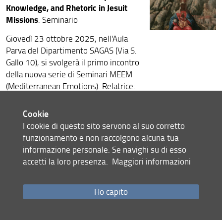
Knowledge, and Rhetoric in Jesuit
Missions
. Seminario
Giovedì 23 ottobre 2025, nell'Aula
Parva del Dipartimento SAGAS (Via S.
Gallo 10), si svolgerà il primo incontro
della nuova serie di Seminari MEEM
(Mediterranean Emotions). Relatrice:
Isabel Harvey
(Université Catholique
de Louvain, Belgium). Introduce
Cookie
Giovanni Tarantino
.
I cookie di questo sito servono al suo corretto
funzionamento e non raccolgono alcuna tua
informazione personale. Se navighi su di esso
La locandina
accetti la loro presenza.
Maggiori informazioni
Il link
Ho capito
Condividi