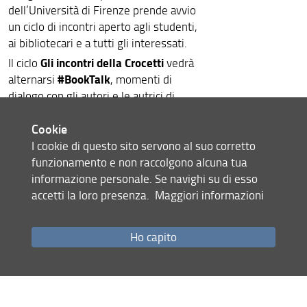
dell’Università di Firenze prende avvio
un ciclo di incontri aperto agli studenti,
ai bibliotecari e a tutti gli interessati.
Gli incontri della Crocetti
Il ciclo
vedrà
#BookTalk
alternarsi
, momenti di
dialogo con gli autori e le autrici di
opere di recente pubblicazione nel
Cookie
settore delle Scienze del libro e del
#POVTesi
documento, e
, incontri nei
I cookie di questo sito servono al suo corretto
quali le neolaureate e i neolaureati
funzionamento e non raccolgono alcuna tua
magistrali presenteranno il proprio
informazione personale. Se navighi su di esso
lavoro di ricerca per la tesi e i risultati
accetti la loro presenza.
Maggiori informazioni
finali ottenuti.
Si comincia il 26 settembre alle ore 9
Ho capito
presso la Sala Comparetti, in Piazza
Brunelleschi 4, con la presentazione
del libro di
Guida alla biblioteca e alla
Carlo Bianchini
ricerca bibliografica
di
e