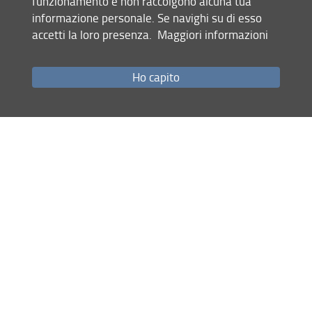
funzionamento e non raccolgono alcuna tua
L’inaugurazione della rassegna di
informazione personale. Se navighi su di esso
incontri avverrà lunedì 20 novembre,
accetti la loro presenza.
Maggiori informazioni
ore 9.30, nell'Aula Parva della sede di
San Gallo 10, con la partecipazione
della prorettrice alla ricerca prof.ssa
Ho capito
Debora Berti
e del direttore del SAGAS
Paolo Liverani
prof.
.
La settimana è rivolta in particolare a
informare delle opportunità di ricerca
gli studenti che frequentano corsi di
secondo e terzo livello: saranno
illustrati i progetti nazionali e
internazionali, le attività dei centri di
ricerca, dei laboratori e dei dottorati,
oltre agli strumenti di comunicazione
della ricerca.
Tutti gli appuntamenti della Settimana