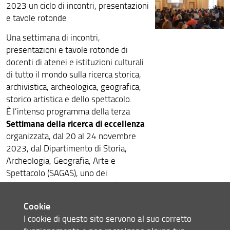
2023 un ciclo di incontri, presentazioni
e tavole rotonde
Una settimana di incontri,
presentazioni e tavole rotonde di
docenti di atenei e istituzioni culturali
di tutto il mondo sulla ricerca storica,
archivistica, archeologica, geografica,
storico artistica e dello spettacolo.
È l’intenso programma della terza
Settimana della ricerca di eccellenza
organizzata, dal 20 al 24 novembre
2023, dal Dipartimento di Storia,
Archeologia, Geografia, Arte e
Spettacolo (SAGAS), uno dei
dipartimenti di eccellenza Unifi
selezionati dall’Agenzia Nazionale di
Cookie
Valutazione dell’Università e della
I cookie di questo sito servono al suo corretto
Ricerca (Anvur).