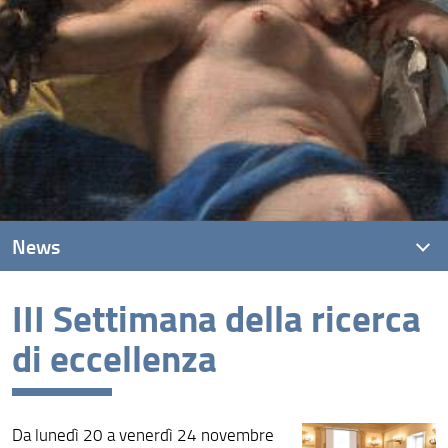
News
III Settimana della ricerca
News recenti
di eccellenza
Archivio
Da lunedì 20 a venerdì 24 novembre