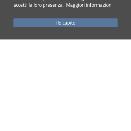
accetti la loro presenza.
Maggiori informazioni
Privacy
Note Legali
Ho capito
Accessibilità e usabilità
Monitoraggio
Area personale
Richieste di pubblicazione
Eredità Culturali | SAGAS
© Copyright 2012-2026 Università degli Studi di Firenze UNIFI
P.IVA/Cod.Fis 01279680480
Via S. Gallo, 10 - 50129 Firenze (FI)
Tel.
+39 055 2757972